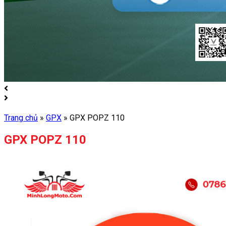
Trang chủ
»
GPX
»
GPX POPZ 110
GPX POPZ 110