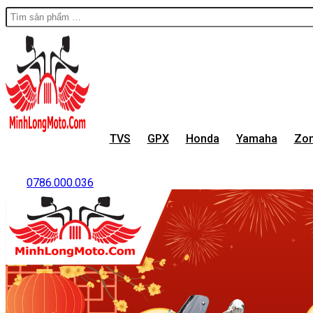
TVS
GPX
Honda
Yamaha
Zon
0786.000.036