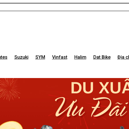
tes
Suzuki
SYM
Vinfast
Halim
Dat Bike
Địa c