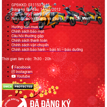
GPĐKKD: 0311537615
Đăng ký lần đầu: 14/02/2012
Cấp lại lần 1: 30/05/2018
Nơi cấp: Sở kế hoạch và đầu tư TP. Hồ Chí Minh
Hướng dẫn mua xe
Chính sách bảo mật
Câu hỏi thường gặp
Chính sách thanh toán
Chính sách vận chuyển
Chính sách bảo hành – bảo trì – bảo dưỡng
Thời gian làm việc: 7h30 - 20h
Facebook
Instagram
Youtube