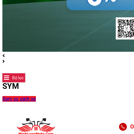
Bộ lọc
SYM
Xem so sánh xe