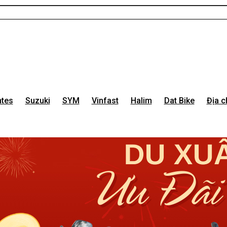
tes
Suzuki
SYM
Vinfast
Halim
Dat Bike
Địa c