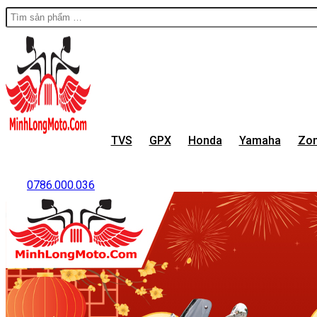
TVS
GPX
Honda
Yamaha
Zon
0786.000.036