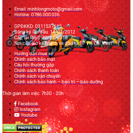
Email: minhlongmoto@gmail.com
Hotline: 0786.000.036
GPĐKKD: 0311537615
Đăng ký lần đầu: 14/02/2012
Cấp lại lần 1: 30/05/2018
Nơi cấp: Sở kế hoạch và đầu tư TP. Hồ Chí Minh
Hướng dẫn mua xe
Chính sách bảo mật
Câu hỏi thường gặp
Chính sách thanh toán
Chính sách vận chuyển
Chính sách bảo hành – bảo trì – bảo dưỡng
Thời gian làm việc: 7h30 - 20h
Facebook
Instagram
Youtube