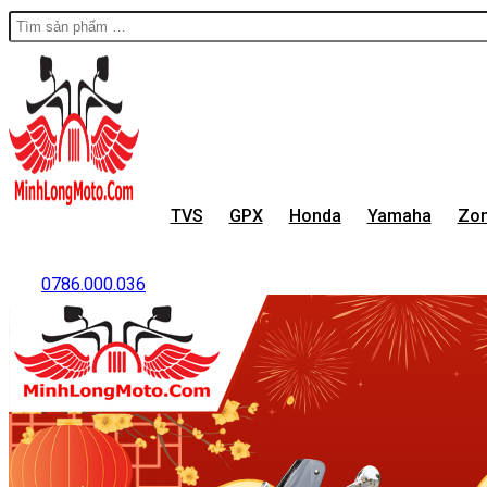
TVS
GPX
Honda
Yamaha
Zon
0786.000.036