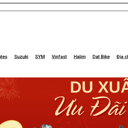
tes
Suzuki
SYM
Vinfast
Halim
Dat Bike
Địa c